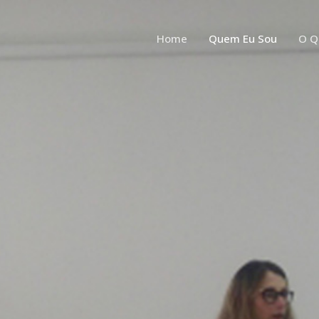
Home
Quem Eu Sou
O Q