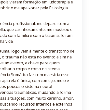
depois vieram formação em ludoterapia e
obrir e me apaixonar pela Psicologia
iência profissional, me deparei com a
olla, que carinhosamente, me mostrou e
cido com família e com o trauma, foi um
ha vida.
rauma, logo vem à mente o transtorno de
, o trauma não está no evento e sim na
ve ao evento, a chave para quem
 olhar o corpo e como o sistema
iência Somática faz com maestria esse
erapia ela é única, com começo, meio e
r aos poucos o sistema neural
ivências traumáticas, mudando a forma
as situações, com muito carinho, amor,
 buscando recursos internos e externos