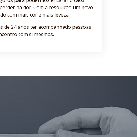
eguros para podermos encarar o caos
 perder na dor. Com a resolução um novo
o com mais cor e mais leveza.
is de 24 anos ter acompanhado pessoas
ncontro com si mesmas.