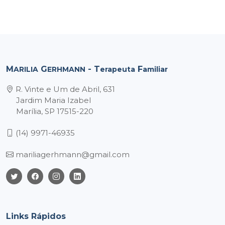
M
G
- T
F
ARILIA
ERHMANN
erapeuta
amiliar
R. Vinte e Um de Abril, 631
Jardim Maria Izabel
Marília, SP 17515-220
(14) 9971-46935
mariliagerhmann@gmail.com
Links Rápidos